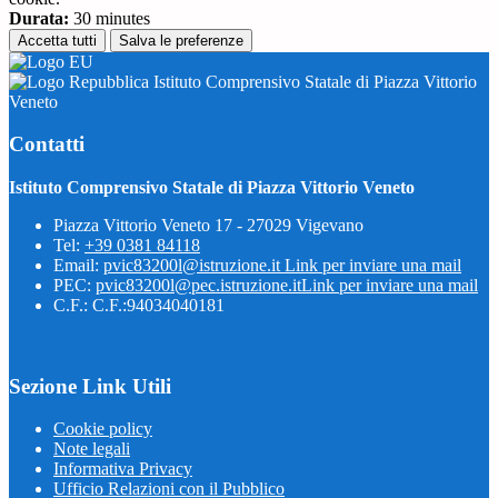
Durata:
30 minutes
Accetta tutti
Salva le preferenze
Istituto Comprensivo Statale di Piazza Vittorio
Veneto
Contatti
Istituto Comprensivo Statale di Piazza Vittorio Veneto
Piazza Vittorio Veneto 17 - 27029 Vigevano
Tel:
+39 0381 84118
Email:
pvic83200l@istruzione.it
Link per inviare una mail
PEC:
pvic83200l@pec.istruzione.it
Link per inviare una mail
C.F.: C.F.:94034040181
Sezione Link Utili
Cookie policy
Note legali
Informativa Privacy
Ufficio Relazioni con il Pubblico