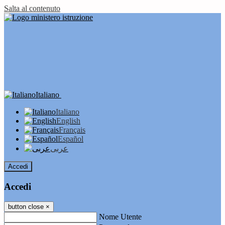
Salta al contenuto
Italiano
Italiano
English
Français
Español
عربى
Accedi
Accedi
button close
×
Nome Utente