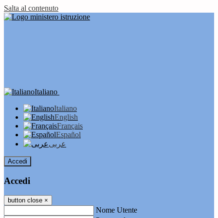
Salta al contenuto
Italiano
Italiano
English
Français
Español
عربى
Accedi
Accedi
button close
×
Nome Utente