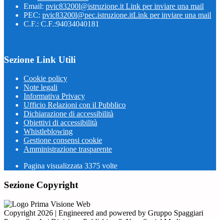
Email:
pvic83200l@istruzione.it
Link per inviare una mail
PEC:
pvic83200l@pec.istruzione.it
Link per inviare una mail
C.F.: C.F.:94034040181
Sezione Link Utili
Cookie policy
Note legali
Informativa Privacy
Ufficio Relazioni con il Pubblico
Dichiarazione di accessibilità
Obiettivi di accessibilità
Whistleblowing
Gestione consensi cookie
Amministrazione trasparente
Pagina visualizzata
3375
volte
Sezione Copyright
Copyright 2026 | Engineered and powered by Gruppo Spaggiari