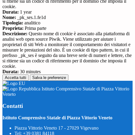
si ritiene sia un codice di riferimento per il dominio che imposta il
cookie.
Durata:
1 year
Nome:
_pk_ses.1.fe1d
Tipologia:
analitico
Proprieta:
Prima parte
Descrizione:
Questo nome di cookie è associato alla piattaforma di
analisi web open source Piwik. Viene utilizzato per aiutare i
proprietari di siti Web a monitorare il comportamento dei visitatori e
misurare le prestazioni del sito. È un cookie di tipo pattern, in cui il
prefisso _pk_ses è seguito da una breve serie di numeri e lettere, che
si ritiene sia un codice di riferimento per il dominio che imposta il
cookie.
Durata:
30 minutes
Accetta tutti
Salva le preferenze
Istituto Comprensivo Statale di Piazza Vittorio
Veneto
Contatti
Istituto Comprensivo Statale di Piazza Vittorio Veneto
Piazza Vittorio Veneto 17 - 27029 Vigevano
Tel:
+39 0381 84118