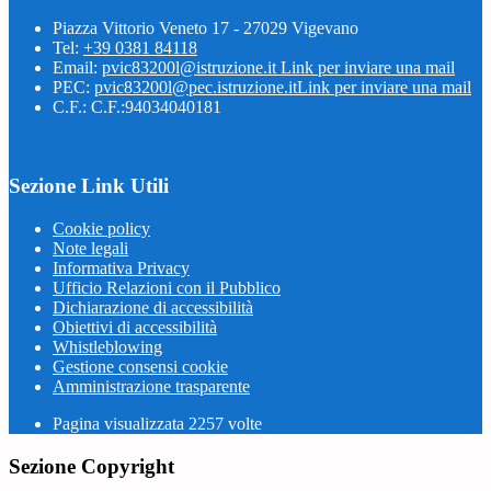
Piazza Vittorio Veneto 17 - 27029 Vigevano
Tel:
+39 0381 84118
Email:
pvic83200l@istruzione.it
Link per inviare una mail
PEC:
pvic83200l@pec.istruzione.it
Link per inviare una mail
C.F.: C.F.:94034040181
Sezione Link Utili
Cookie policy
Note legali
Informativa Privacy
Ufficio Relazioni con il Pubblico
Dichiarazione di accessibilità
Obiettivi di accessibilità
Whistleblowing
Gestione consensi cookie
Amministrazione trasparente
Pagina visualizzata
2257
volte
Sezione Copyright