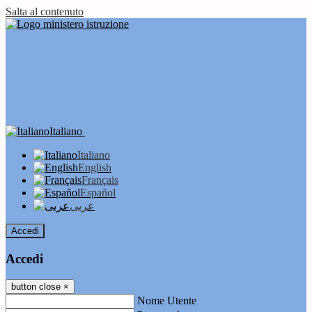
Salta al contenuto
Italiano
Italiano
English
Français
Español
عربى
Accedi
Accedi
button close
×
Nome Utente