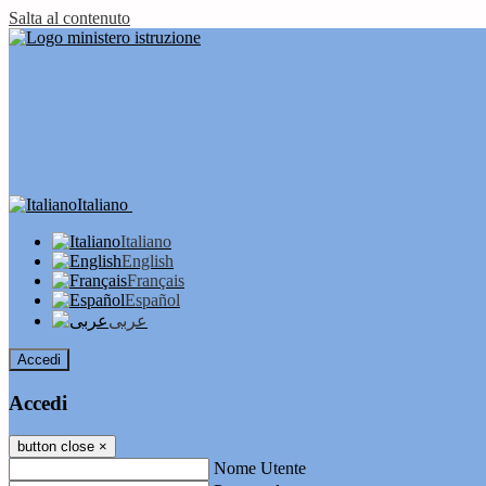
Salta al contenuto
Italiano
Italiano
English
Français
Español
عربى
Accedi
Accedi
button close
×
Nome Utente