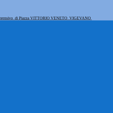
mprensivo
di Piazza VITTORIO VENETO
VIGEVANO