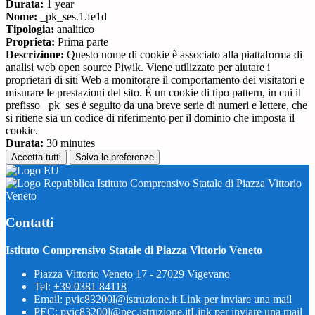
Durata:
1 year
Nome:
_pk_ses.1.fe1d
Tipologia:
analitico
Proprieta:
Prima parte
Descrizione:
Questo nome di cookie è associato alla piattaforma di
analisi web open source Piwik. Viene utilizzato per aiutare i
proprietari di siti Web a monitorare il comportamento dei visitatori e
misurare le prestazioni del sito. È un cookie di tipo pattern, in cui il
prefisso _pk_ses è seguito da una breve serie di numeri e lettere, che
si ritiene sia un codice di riferimento per il dominio che imposta il
cookie.
Durata:
30 minutes
Accetta tutti
Salva le preferenze
Istituto Comprensivo Statale di Piazza Vittorio
Veneto
Contatti
Istituto Comprensivo Statale di Piazza Vittorio Veneto
Piazza Vittorio Veneto 17 - 27029 Vigevano
Tel:
+39 0381 84118
Email:
pvic83200l@istruzione.it
Link per inviare una mail
PEC:
pvic83200l@pec.istruzione.it
Link per inviare una mail