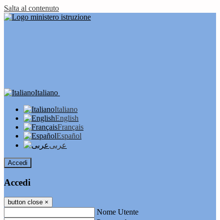
Salta al contenuto
Italiano
Italiano
English
Français
Español
عربى
Accedi
Accedi
button close
×
Nome Utente