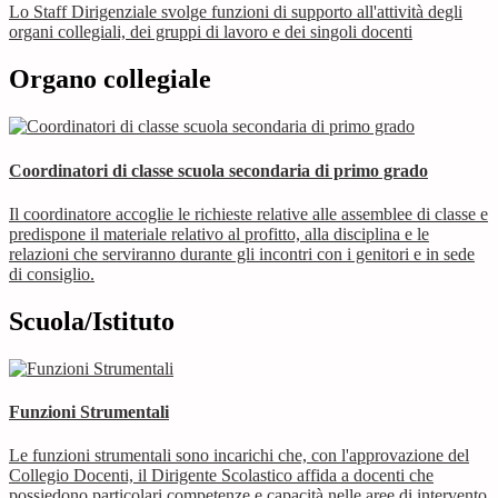
Lo Staff Dirigenziale svolge funzioni di supporto all'attività degli
organi collegiali, dei gruppi di lavoro e dei singoli docenti
Organo collegiale
Coordinatori di classe scuola secondaria di primo grado
Il coordinatore accoglie le richieste relative alle assemblee di classe e
predispone il materiale relativo al profitto, alla disciplina e le
relazioni che serviranno durante gli incontri con i genitori e in sede
di consiglio.
Scuola/Istituto
Funzioni Strumentali
Le funzioni strumentali sono incarichi che, con l'approvazione del
Collegio Docenti, il Dirigente Scolastico affida a docenti che
possiedono particolari competenze e capacità nelle aree di intervento