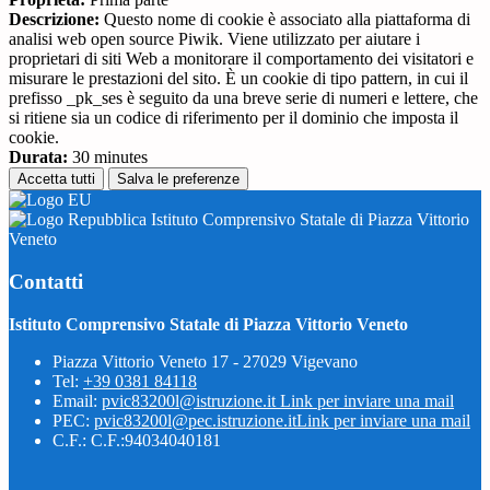
Descrizione:
Questo nome di cookie è associato alla piattaforma di
analisi web open source Piwik. Viene utilizzato per aiutare i
proprietari di siti Web a monitorare il comportamento dei visitatori e
misurare le prestazioni del sito. È un cookie di tipo pattern, in cui il
prefisso _pk_ses è seguito da una breve serie di numeri e lettere, che
si ritiene sia un codice di riferimento per il dominio che imposta il
cookie.
Durata:
30 minutes
Accetta tutti
Salva le preferenze
Istituto Comprensivo Statale di Piazza Vittorio
Veneto
Contatti
Istituto Comprensivo Statale di Piazza Vittorio Veneto
Piazza Vittorio Veneto 17 - 27029 Vigevano
Tel:
+39 0381 84118
Email:
pvic83200l@istruzione.it
Link per inviare una mail
PEC:
pvic83200l@pec.istruzione.it
Link per inviare una mail
C.F.: C.F.:94034040181