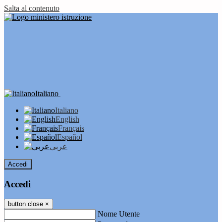
Salta al contenuto
Italiano
Italiano
English
Français
Español
عربى
Accedi
Accedi
button close
×
Nome Utente