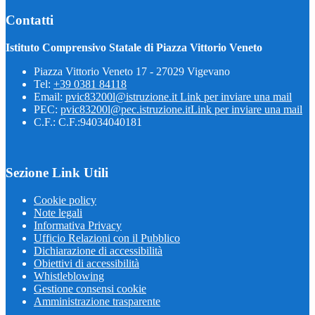
Contatti
Istituto Comprensivo Statale di Piazza Vittorio Veneto
Piazza Vittorio Veneto 17 - 27029 Vigevano
Tel:
+39 0381 84118
Email:
pvic83200l@istruzione.it
Link per inviare una mail
PEC:
pvic83200l@pec.istruzione.it
Link per inviare una mail
C.F.: C.F.:94034040181
Sezione Link Utili
Cookie policy
Note legali
Informativa Privacy
Ufficio Relazioni con il Pubblico
Dichiarazione di accessibilità
Obiettivi di accessibilità
Whistleblowing
Gestione consensi cookie
Amministrazione trasparente