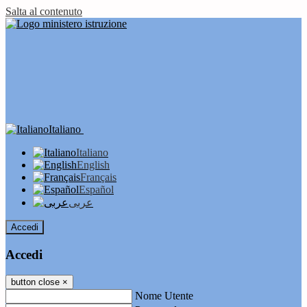
Salta al contenuto
Italiano
Italiano
English
Français
Español
عربى
Accedi
Accedi
button close
×
Nome Utente