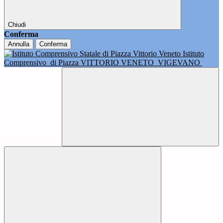
Chiudi
Conferma
Annulla
Conferma
Istituto
Comprensivo
di Piazza VITTORIO VENETO
VIGEVANO