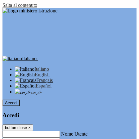
Salta al contenuto
Italiano
Italiano
English
Français
Español
عربى
Accedi
Accedi
button close
×
Nome Utente