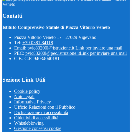
Veneto
Contatti
Istituto Comprensivo Statale di Piazza Vittorio Veneto
Piazza Vittorio Veneto 17 - 27029 Vigevano
Tel:
+39 0381 84118
Email:
pvic83200l@istruzione.it
Link per inviare una mail
PEC:
pvic83200l@pec.istruzione.it
Link per inviare una mail
C.F.: C.F.:94034040181
Sezione Link Utili
Cookie policy
Note legali
Informativa Privacy
Ufficio Relazioni con il Pubblico
Dichiarazione di accessibilità
Obiettivi di accessibilità
Whistleblowing
Gestione consensi cookie