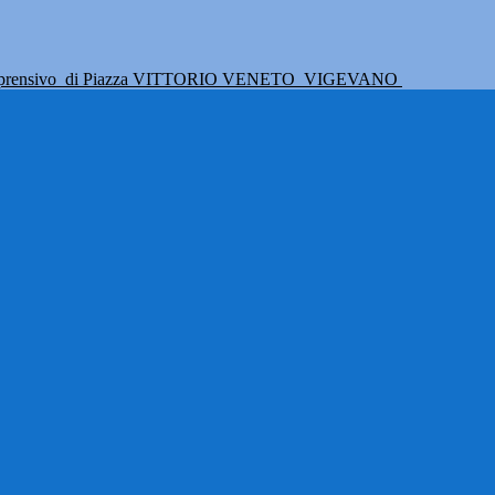
mprensivo
di Piazza VITTORIO VENETO
VIGEVANO