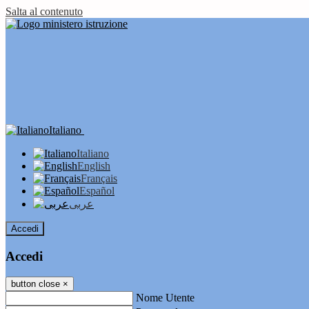
Salta al contenuto
Italiano
Italiano
English
Français
Español
عربى
Accedi
Accedi
button close
×
Nome Utente