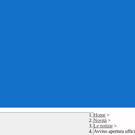
Home
>
Novità
>
Le notizie
>
Avviso apertura uffici