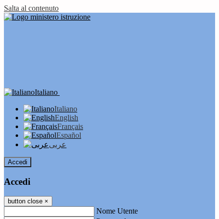
Salta al contenuto
Italiano
Italiano
English
Français
Español
عربى
Accedi
Accedi
button close
×
Nome Utente