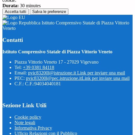
cookie.
Durata:
30 minutes
Accetta tutti
Salva le preferenze
Istituto Comprensivo Statale di Piazza Vittorio
Veneto
Contatti
Istituto Comprensivo Statale di Piazza Vittorio Veneto
Piazza Vittorio Veneto 17 - 27029 Vigevano
Tel:
+39 0381 84118
Email:
pvic83200l@istruzione.it
Link per inviare una mail
PEC:
pvic83200l@pec.istruzione.it
Link per inviare una mail
C.F.: C.F.:94034040181
Sezione Link Utili
Cookie policy
Note legali
Informativa Privacy
Ufficio Relazioni con il Pubblico