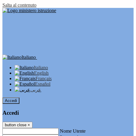
Salta al contenuto
Italiano
Italiano
English
Français
Español
عربى
Accedi
Accedi
button close
×
Nome Utente