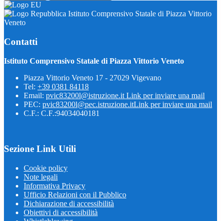
Istituto Comprensivo Statale di Piazza Vittorio
Veneto
Contatti
Istituto Comprensivo Statale di Piazza Vittorio Veneto
Piazza Vittorio Veneto 17 - 27029 Vigevano
Tel:
+39 0381 84118
Email:
pvic83200l@istruzione.it
Link per inviare una mail
PEC:
pvic83200l@pec.istruzione.it
Link per inviare una mail
C.F.: C.F.:94034040181
Sezione Link Utili
Cookie policy
Note legali
Informativa Privacy
Ufficio Relazioni con il Pubblico
Dichiarazione di accessibilità
Obiettivi di accessibilità