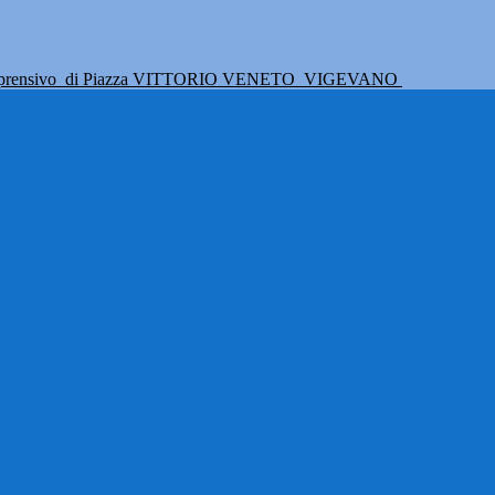
mprensivo
di Piazza VITTORIO VENETO
VIGEVANO