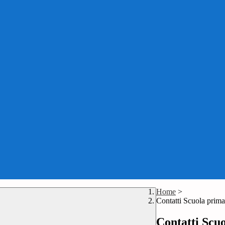
Home
>
Contatti Scuola prim
Contatti Scu