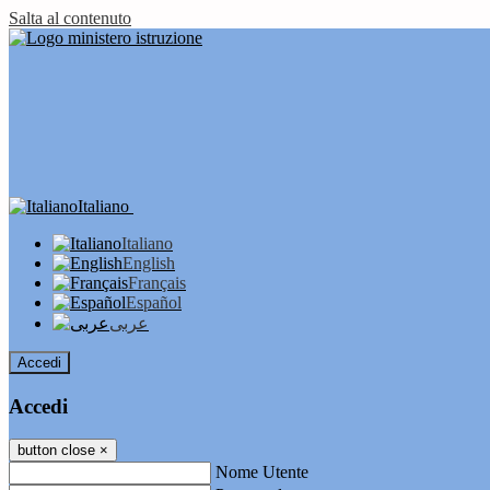
Salta al contenuto
Italiano
Italiano
English
Français
Español
عربى
Accedi
Accedi
button close
×
Nome Utente