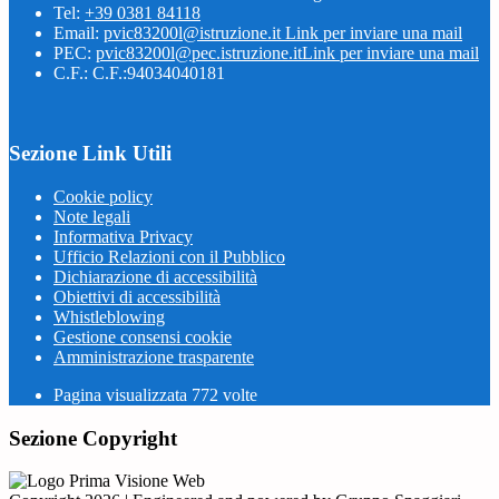
Tel:
+39 0381 84118
Email:
pvic83200l@istruzione.it
Link per inviare una mail
PEC:
pvic83200l@pec.istruzione.it
Link per inviare una mail
C.F.: C.F.:94034040181
Sezione Link Utili
Cookie policy
Note legali
Informativa Privacy
Ufficio Relazioni con il Pubblico
Dichiarazione di accessibilità
Obiettivi di accessibilità
Whistleblowing
Gestione consensi cookie
Amministrazione trasparente
Pagina visualizzata
772
volte
Sezione Copyright