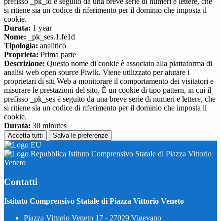
prefisso _pk_id è seguito da una breve serie di numeri e lettere, che
si ritiene sia un codice di riferimento per il dominio che imposta il
cookie.
Durata:
1 year
Nome:
_pk_ses.1.fe1d
Tipologia:
analitico
Proprieta:
Prima parte
Descrizione:
Questo nome di cookie è associato alla piattaforma di
analisi web open source Piwik. Viene utilizzato per aiutare i
proprietari di siti Web a monitorare il comportamento dei visitatori e
misurare le prestazioni del sito. È un cookie di tipo pattern, in cui il
prefisso _pk_ses è seguito da una breve serie di numeri e lettere, che
si ritiene sia un codice di riferimento per il dominio che imposta il
cookie.
Durata:
30 minutes
Accetta tutti
Salva le preferenze
Istituto Comprensivo Statale di Piazza Vittorio
Veneto
Contatti
Istituto Comprensivo Statale di Piazza Vittorio Veneto
Piazza Vittorio Veneto 17 - 27029 Vigevano