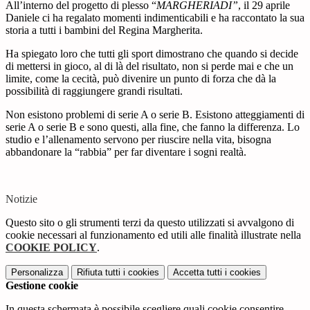
All’interno del progetto di plesso “
MARGHERIADI”
, il 29 aprile
Daniele ci ha regalato momenti indimenticabili e ha raccontato la sua
storia a tutti i bambini del Regina Margherita.
Ha spiegato loro che tutti gli sport dimostrano che quando si decide
di mettersi in gioco, al di là del risultato, non si perde mai e che un
limite, come la cecità, può divenire un punto di forza che dà la
possibilità di raggiungere grandi risultati.
Non esistono problemi di serie A o serie B. Esistono atteggiamenti di
serie A o serie B e sono questi, alla fine, che fanno la differenza. Lo
studio e l’allenamento servono per riuscire nella vita, bisogna
abbandonare la “rabbia” per far diventare i sogni realtà.
Notizie
Questo sito o gli strumenti terzi da questo utilizzati si avvalgono di
cookie necessari al funzionamento ed utili alle finalità illustrate nella
COOKIE POLICY
.
Personalizza
Rifiuta tutti
i cookies
Accetta tutti
i cookies
Gestione cookie
In questa schermata è possibile scegliere quali cookie consentire.