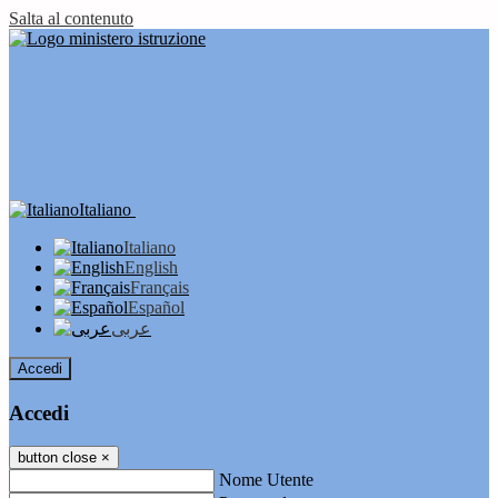
Salta al contenuto
Italiano
Italiano
English
Français
Español
عربى
Accedi
Accedi
button close
×
Nome Utente