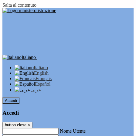
Salta al contenuto
Italiano
Italiano
English
Français
Español
عربى
Accedi
Accedi
button close
×
Nome Utente