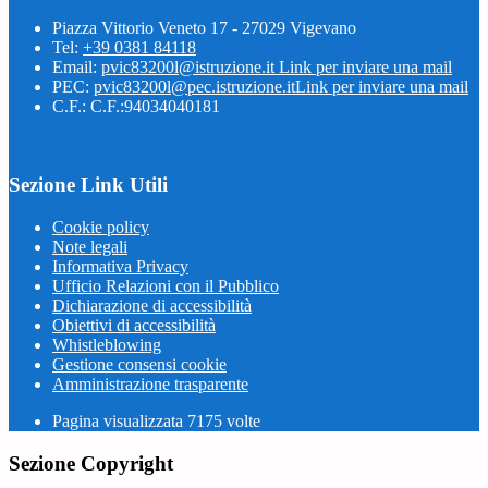
Piazza Vittorio Veneto 17 - 27029 Vigevano
Tel:
+39 0381 84118
Email:
pvic83200l@istruzione.it
Link per inviare una mail
PEC:
pvic83200l@pec.istruzione.it
Link per inviare una mail
C.F.: C.F.:94034040181
Sezione Link Utili
Cookie policy
Note legali
Informativa Privacy
Ufficio Relazioni con il Pubblico
Dichiarazione di accessibilità
Obiettivi di accessibilità
Whistleblowing
Gestione consensi cookie
Amministrazione trasparente
Pagina visualizzata
7175
volte
Sezione Copyright