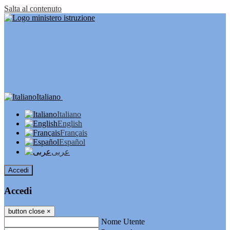
Salta al contenuto
Italiano
Italiano
English
Français
Español
عربى
Accedi
Accedi
button close
×
Nome Utente