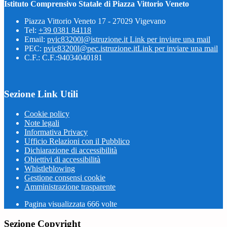
Istituto Comprensivo Statale di Piazza Vittorio Veneto
Piazza Vittorio Veneto 17 - 27029 Vigevano
Tel:
+39 0381 84118
Email:
pvic83200l@istruzione.it
Link per inviare una mail
PEC:
pvic83200l@pec.istruzione.it
Link per inviare una mail
C.F.: C.F.:94034040181
Sezione Link Utili
Cookie policy
Note legali
Informativa Privacy
Ufficio Relazioni con il Pubblico
Dichiarazione di accessibilità
Obiettivi di accessibilità
Whistleblowing
Gestione consensi cookie
Amministrazione trasparente
Pagina visualizzata
666
volte
Sezione Copyright