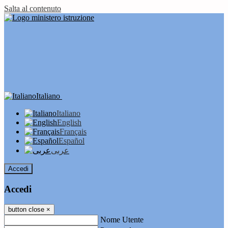
Salta al contenuto
Italiano
Italiano
English
Français
Español
عربى
Accedi
Accedi
button close
×
Nome Utente