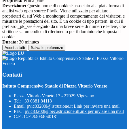
Proprieta:
Prima parte
Descrizione:
Questo nome di cookie è associato alla piattaforma di
analisi web open source Piwik. Viene utilizzato per aiutare i
proprietari di siti Web a monitorare il comportamento dei visitatori e
misurare le prestazioni del sito. È un cookie di tipo pattern, in cui il
prefisso _pk_ses è seguito da una breve serie di numeri e lettere, che
si ritiene sia un codice di riferimento per il dominio che imposta il
cookie.
Durata:
30 minutes
Accetta tutti
Salva le preferenze
Istituto Comprensivo Statale di Piazza Vittorio
Veneto
Contatti
Istituto Comprensivo Statale di Piazza Vittorio Veneto
Piazza Vittorio Veneto 17 - 27029 Vigevano
Tel:
+39 0381 84118
Email:
pvic83200l@istruzione.it
Link per inviare una mail
PEC:
pvic83200l@pec.istruzione.it
Link per inviare una mail
C.F.: C.F.:94034040181