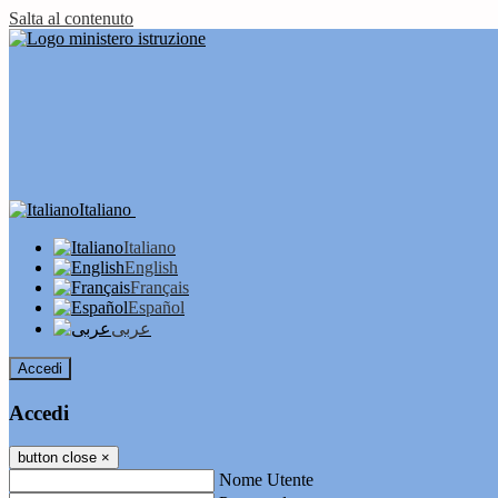
Salta al contenuto
Italiano
Italiano
English
Français
Español
عربى
Accedi
Accedi
button close
×
Nome Utente