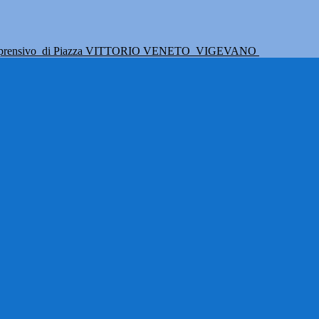
mprensivo
di Piazza VITTORIO VENETO
VIGEVANO