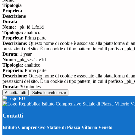
Tipologia
Proprieta
Descrizione
Durata
Nome:
_pk_id.1.fe1d
Tipologia:
analitico
Proprieta:
Prima parte
Descrizione:
Questo nome di cookie è associato alla piattaforma di ana
prestazioni del sito. È un cookie di tipo pattern, in cui il prefisso _pk
Durata:
1 year
Nome:
_pk_ses.1.fe1d
Tipologia:
analitico
Proprieta:
Prima parte
Descrizione:
Questo nome di cookie è associato alla piattaforma di ana
prestazioni del sito. È un cookie di tipo pattern, in cui il prefisso _pk
Durata:
30 minutes
Accetta tutti
Salva le preferenze
Istituto Comprensivo Statale di Piazza Vittorio V
Contatti
Istituto Comprensivo Statale di Piazza Vittorio Veneto