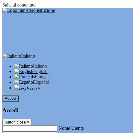
Salta al contenuto
Italiano
Italiano
English
Français
Español
عربى
Accedi
Accedi
button close
×
Nome Utente