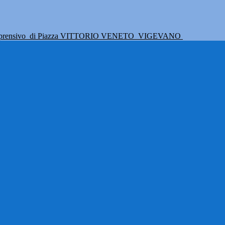
mprensivo
di Piazza VITTORIO VENETO
VIGEVANO