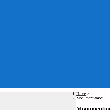
Home
>
Monumentiamoci
Monumentia