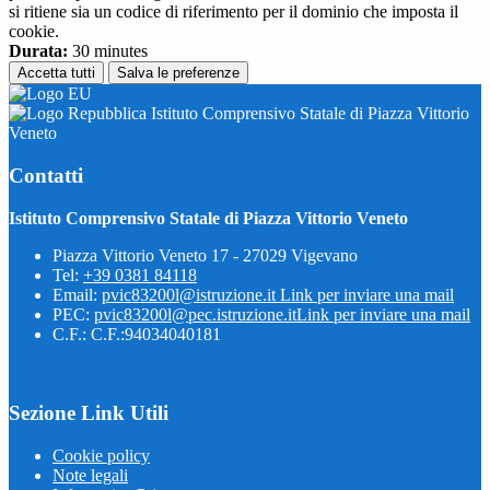
si ritiene sia un codice di riferimento per il dominio che imposta il
cookie.
Durata:
30 minutes
Accetta tutti
Salva le preferenze
Istituto Comprensivo Statale di Piazza Vittorio
Veneto
Contatti
Istituto Comprensivo Statale di Piazza Vittorio Veneto
Piazza Vittorio Veneto 17 - 27029 Vigevano
Tel:
+39 0381 84118
Email:
pvic83200l@istruzione.it
Link per inviare una mail
PEC:
pvic83200l@pec.istruzione.it
Link per inviare una mail
C.F.: C.F.:94034040181
Sezione Link Utili
Cookie policy
Note legali