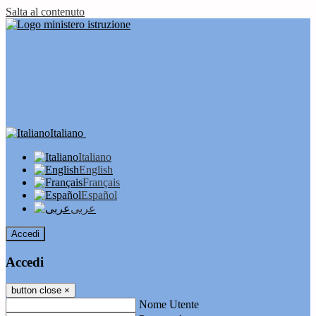
Salta al contenuto
Italiano
Italiano
English
Français
Español
عربى
Accedi
Accedi
button close
×
Nome Utente