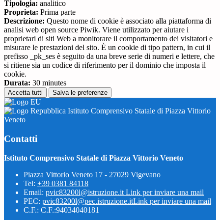
Tipologia:
analitico
Proprieta:
Prima parte
Descrizione:
Questo nome di cookie è associato alla piattaforma di
analisi web open source Piwik. Viene utilizzato per aiutare i
proprietari di siti Web a monitorare il comportamento dei visitatori e
misurare le prestazioni del sito. È un cookie di tipo pattern, in cui il
prefisso _pk_ses è seguito da una breve serie di numeri e lettere, che
si ritiene sia un codice di riferimento per il dominio che imposta il
cookie.
Durata:
30 minutes
Accetta tutti
Salva le preferenze
Istituto Comprensivo Statale di Piazza Vittorio
Veneto
Contatti
Istituto Comprensivo Statale di Piazza Vittorio Veneto
Piazza Vittorio Veneto 17 - 27029 Vigevano
Tel:
+39 0381 84118
Email:
pvic83200l@istruzione.it
Link per inviare una mail
PEC:
pvic83200l@pec.istruzione.it
Link per inviare una mail
C.F.: C.F.:94034040181