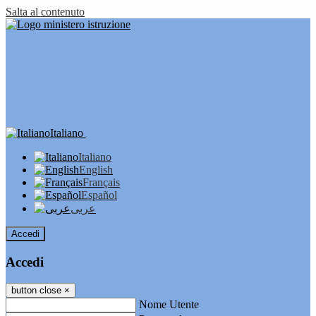
Salta al contenuto
Italiano
Italiano
English
Français
Español
عربى
Accedi
Accedi
button close
×
Nome Utente