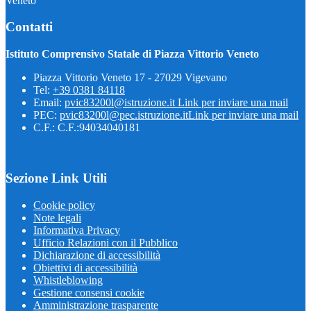
Veneto
Contatti
Istituto Comprensivo Statale di Piazza Vittorio Veneto
Piazza Vittorio Veneto 17 - 27029 Vigevano
Tel:
+39 0381 84118
Email:
pvic83200l@istruzione.it
Link per inviare una mail
PEC:
pvic83200l@pec.istruzione.it
Link per inviare una mail
C.F.: C.F.:94034040181
Sezione Link Utili
Cookie policy
Note legali
Informativa Privacy
Ufficio Relazioni con il Pubblico
Dichiarazione di accessibilità
Obiettivi di accessibilità
Whistleblowing
Gestione consensi cookie
Amministrazione trasparente