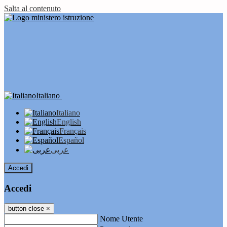
Salta al contenuto
Italiano
Italiano
English
Français
Español
عربى
Accedi
Accedi
button close
×
Nome Utente