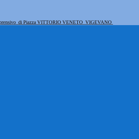
mprensivo
di Piazza VITTORIO VENETO
VIGEVANO