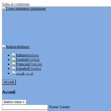
Salta al contenuto
Italiano
Italiano
English
Français
Español
عربى
Accedi
Accedi
button close
×
Nome Utente