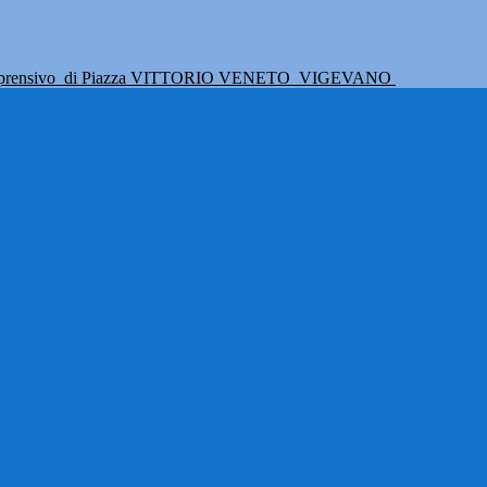
mprensivo
di Piazza VITTORIO VENETO
VIGEVANO