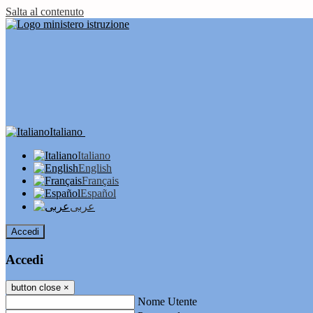
Salta al contenuto
Italiano
Italiano
English
Français
Español
عربى
Accedi
Accedi
button close
×
Nome Utente