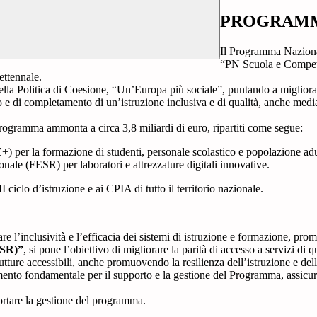
PROGRAMMA
Il Programma Nazional
“PN Scuola e Compete
ettennale.
a Politica di Coesione, “Un’Europa più sociale”, puntando a migliorare q
o e di completamento di un’istruzione inclusiva e di qualità, anche media
 Programma ammonta a circa 3,8 miliardi di euro, ripartiti come segue:
+) per la formazione di studenti, personale scolastico e popolazione adu
ale (FESR) per laboratori e attrezzature digitali innovative.
II ciclo d’istruzione e ai CPIA di tutto il territorio nazionale.
are l’inclusività e l’efficacia dei sistemi di istruzione e formazione, p
ESR)”
, si pone l’obiettivo di migliorare la parità di accesso a servizi di 
ture accessibili, anche promuovendo la resilienza dell’istruzione e del
mento fondamentale per il supporto e la gestione del Programma, assic
portare la gestione del programma.