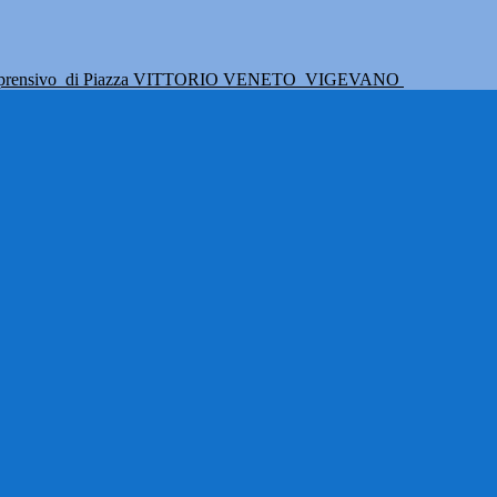
mprensivo
di Piazza VITTORIO VENETO
VIGEVANO