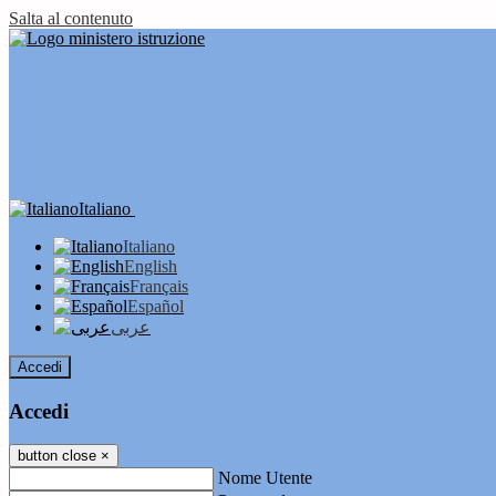
Salta al contenuto
Italiano
Italiano
English
Français
Español
عربى
Accedi
Accedi
button close
×
Nome Utente