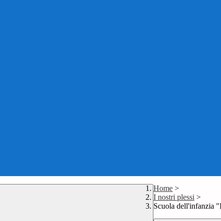
Home
>
I nostri plessi
>
Scuola dell'infanzia