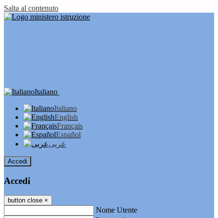
Salta al contenuto
Italiano
Italiano
English
Français
Español
عربى
Accedi
Accedi
button close
×
Nome Utente