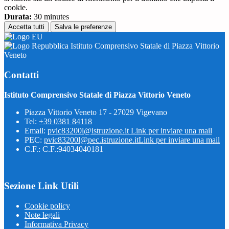
cookie.
Durata:
30 minutes
Accetta tutti
Salva le preferenze
Istituto Comprensivo Statale di Piazza Vittorio
Veneto
Contatti
Istituto Comprensivo Statale di Piazza Vittorio Veneto
Piazza Vittorio Veneto 17 - 27029 Vigevano
Tel:
+39 0381 84118
Email:
pvic83200l@istruzione.it
Link per inviare una mail
PEC:
pvic83200l@pec.istruzione.it
Link per inviare una mail
C.F.: C.F.:94034040181
Sezione Link Utili
Cookie policy
Note legali
Informativa Privacy