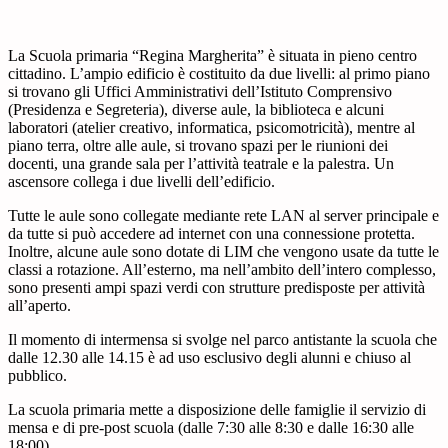
La Scuola primaria “Regina Margherita” è situata in pieno centro
cittadino. L’ampio edificio è costituito da due livelli: al primo piano
si trovano gli Uffici Amministrativi dell’Istituto Comprensivo
(Presidenza e Segreteria), diverse aule, la biblioteca e alcuni
laboratori (atelier creativo, informatica, psicomotricità), mentre al
piano terra, oltre alle aule, si trovano spazi per le riunioni dei
docenti, una grande sala per l’attività teatrale e la palestra. Un
ascensore collega i due livelli dell’edificio.
Tutte le aule sono collegate mediante rete LAN al server principale e
da tutte si può accedere ad internet con una connessione protetta.
Inoltre, alcune aule sono dotate di LIM che vengono usate da tutte le
classi a rotazione. All’esterno, ma nell’ambito dell’intero complesso,
sono presenti ampi spazi verdi con strutture predisposte per attività
all’aperto.
Il momento di intermensa si svolge nel parco antistante la scuola che
dalle 12.30 alle 14.15 è ad uso esclusivo degli alunni e chiuso al
pubblico.
La scuola primaria mette a disposizione delle famiglie il servizio di
mensa e di pre-post scuola (dalle 7:30 alle 8:30 e dalle 16:30 alle
18:00).