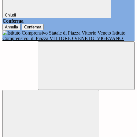
Chiudi
Conferma
Annulla
Conferma
Istituto
Comprensivo
di Piazza VITTORIO VENETO
VIGEVANO