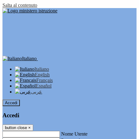
Salta al contenuto
Italiano
Italiano
English
Français
Español
عربى
Accedi
Accedi
button close
×
Nome Utente