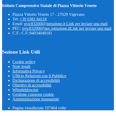
Istituto Comprensivo Statale di Piazza Vittorio Veneto
Piazza Vittorio Veneto 17 - 27029 Vigevano
Tel:
+39 0381 84118
Email:
pvic83200l@istruzione.it
Link per inviare una mail
PEC:
pvic83200l@pec.istruzione.it
Link per inviare una mail
C.F.: C.F.:94034040181
Sezione Link Utili
Cookie policy
Note legali
Informativa Privacy
Ufficio Relazioni con il Pubblico
Dichiarazione di accessibilità
Obiettivi di accessibilità
Whistleblowing
Gestione consensi cookie
Amministrazione trasparente
Pagina visualizzata
107464
volte