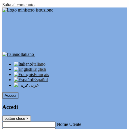
Salta al contenuto
Italiano
Italiano
English
Français
Español
عربى
Accedi
Accedi
button close
×
Nome Utente