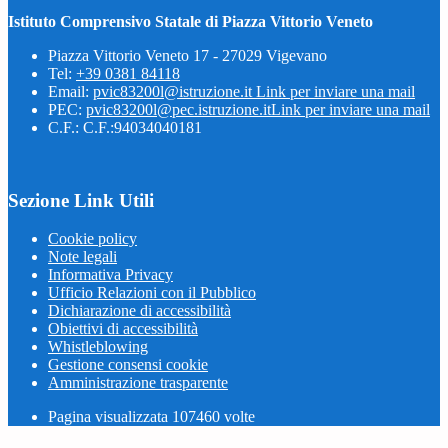
Istituto Comprensivo Statale di Piazza Vittorio Veneto
Piazza Vittorio Veneto 17 - 27029 Vigevano
Tel:
+39 0381 84118
Email:
pvic83200l@istruzione.it
Link per inviare una mail
PEC:
pvic83200l@pec.istruzione.it
Link per inviare una mail
C.F.: C.F.:94034040181
Sezione Link Utili
Cookie policy
Note legali
Informativa Privacy
Ufficio Relazioni con il Pubblico
Dichiarazione di accessibilità
Obiettivi di accessibilità
Whistleblowing
Gestione consensi cookie
Amministrazione trasparente
Pagina visualizzata
107460
volte