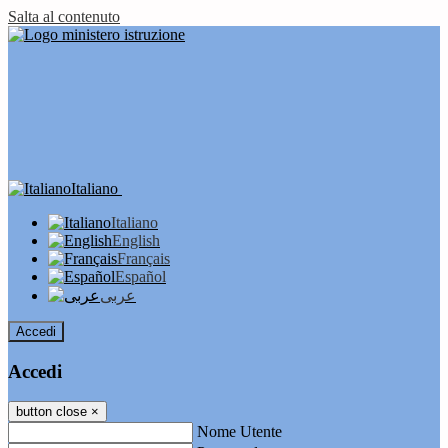
Salta al contenuto
Italiano
Italiano
English
Français
Español
عربى
Accedi
Accedi
button close
×
Nome Utente