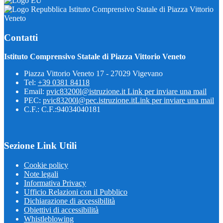
Istituto Comprensivo Statale di Piazza Vittorio
Veneto
Contatti
Istituto Comprensivo Statale di Piazza Vittorio Veneto
Piazza Vittorio Veneto 17 - 27029 Vigevano
Tel:
+39 0381 84118
Email:
pvic83200l@istruzione.it
Link per inviare una mail
PEC:
pvic83200l@pec.istruzione.it
Link per inviare una mail
C.F.: C.F.:94034040181
Sezione Link Utili
Cookie policy
Note legali
Informativa Privacy
Ufficio Relazioni con il Pubblico
Dichiarazione di accessibilità
Obiettivi di accessibilità
Whistleblowing