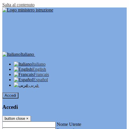
Salta al contenuto
Italiano
Italiano
English
Français
Español
عربى
Accedi
Accedi
button close
×
Nome Utente