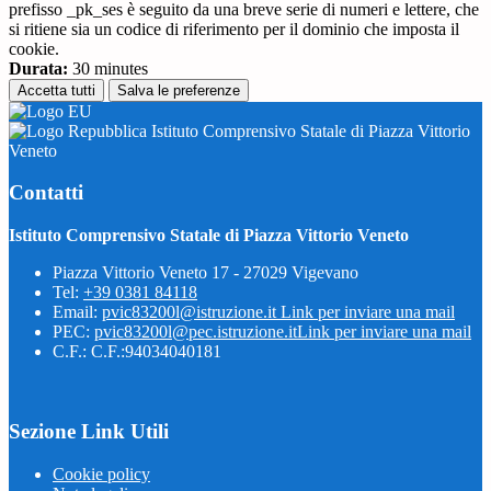
prefisso _pk_ses è seguito da una breve serie di numeri e lettere, che
si ritiene sia un codice di riferimento per il dominio che imposta il
cookie.
Durata:
30 minutes
Accetta tutti
Salva le preferenze
Istituto Comprensivo Statale di Piazza Vittorio
Veneto
Contatti
Istituto Comprensivo Statale di Piazza Vittorio Veneto
Piazza Vittorio Veneto 17 - 27029 Vigevano
Tel:
+39 0381 84118
Email:
pvic83200l@istruzione.it
Link per inviare una mail
PEC:
pvic83200l@pec.istruzione.it
Link per inviare una mail
C.F.: C.F.:94034040181
Sezione Link Utili
Cookie policy