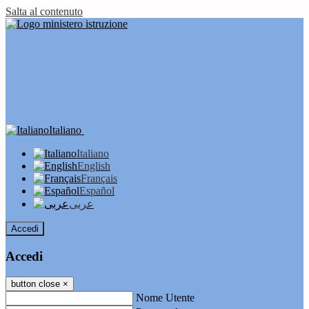
Salta al contenuto
Italiano
Italiano
English
Français
Español
عربى
Accedi
Accedi
button close
×
Nome Utente