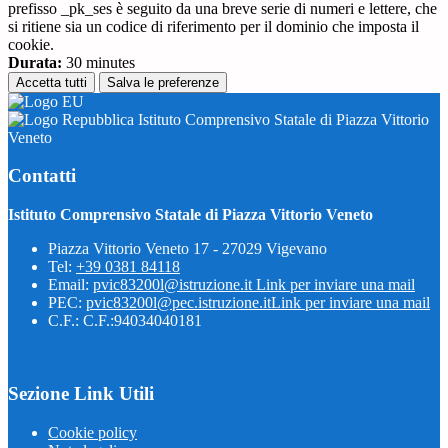
prefisso _pk_ses è seguito da una breve serie di numeri e lettere, che
si ritiene sia un codice di riferimento per il dominio che imposta il
cookie.
Durata:
30 minutes
Accetta tutti
Salva le preferenze
Istituto Comprensivo Statale di Piazza Vittorio
Veneto
Contatti
Istituto Comprensivo Statale di Piazza Vittorio Veneto
Piazza Vittorio Veneto 17 - 27029 Vigevano
Tel:
+39 0381 84118
Email:
pvic83200l@istruzione.it
Link per inviare una mail
PEC:
pvic83200l@pec.istruzione.it
Link per inviare una mail
C.F.: C.F.:94034040181
Sezione Link Utili
Cookie policy