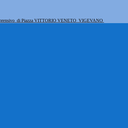
mprensivo
di Piazza VITTORIO VENETO
VIGEVANO