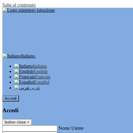
Salta al contenuto
Italiano
Italiano
English
Français
Español
عربى
Accedi
Accedi
button close
×
Nome Utente