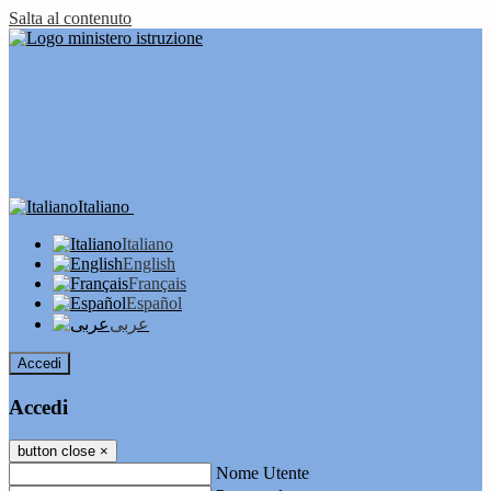
Salta al contenuto
Italiano
Italiano
English
Français
Español
عربى
Accedi
Accedi
button close
×
Nome Utente