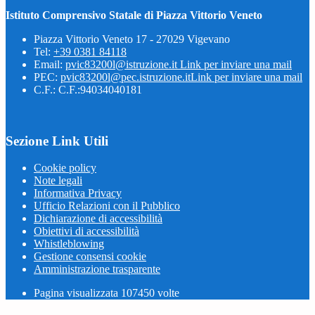
Istituto Comprensivo Statale di Piazza Vittorio Veneto
Piazza Vittorio Veneto 17 - 27029 Vigevano
Tel:
+39 0381 84118
Email:
pvic83200l@istruzione.it
Link per inviare una mail
PEC:
pvic83200l@pec.istruzione.it
Link per inviare una mail
C.F.: C.F.:94034040181
Sezione Link Utili
Cookie policy
Note legali
Informativa Privacy
Ufficio Relazioni con il Pubblico
Dichiarazione di accessibilità
Obiettivi di accessibilità
Whistleblowing
Gestione consensi cookie
Amministrazione trasparente
Pagina visualizzata
107450
volte