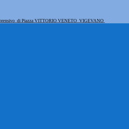
mprensivo
di Piazza VITTORIO VENETO
VIGEVANO