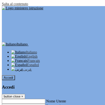
Salta al contenuto
Italiano
Italiano
English
Français
Español
عربى
Accedi
Accedi
button close
×
Nome Utente