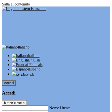
Salta al contenuto
Italiano
Italiano
English
Français
Español
عربى
Accedi
Accedi
button close
×
Nome Utente