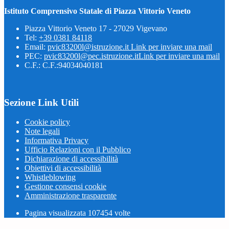
Istituto Comprensivo Statale di Piazza Vittorio Veneto
Piazza Vittorio Veneto 17 - 27029 Vigevano
Tel:
+39 0381 84118
Email:
pvic83200l@istruzione.it
Link per inviare una mail
PEC:
pvic83200l@pec.istruzione.it
Link per inviare una mail
C.F.: C.F.:94034040181
Sezione Link Utili
Cookie policy
Note legali
Informativa Privacy
Ufficio Relazioni con il Pubblico
Dichiarazione di accessibilità
Obiettivi di accessibilità
Whistleblowing
Gestione consensi cookie
Amministrazione trasparente
Pagina visualizzata
107454
volte