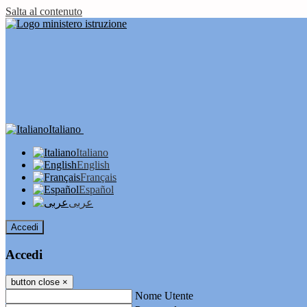
Salta al contenuto
Italiano
Italiano
English
Français
Español
عربى
Accedi
Accedi
button close
×
Nome Utente