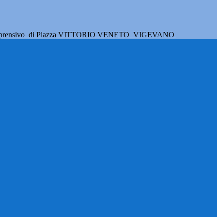
mprensivo
di Piazza VITTORIO VENETO
VIGEVANO