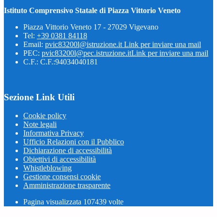
Istituto Comprensivo Statale di Piazza Vittorio Veneto
Piazza Vittorio Veneto 17 - 27029 Vigevano
Tel:
+39 0381 84118
Email:
pvic83200l@istruzione.it
Link per inviare una mail
PEC:
pvic83200l@pec.istruzione.it
Link per inviare una mail
C.F.: C.F.:94034040181
Sezione Link Utili
Cookie policy
Note legali
Informativa Privacy
Ufficio Relazioni con il Pubblico
Dichiarazione di accessibilità
Obiettivi di accessibilità
Whistleblowing
Gestione consensi cookie
Amministrazione trasparente
Pagina visualizzata
107439
volte