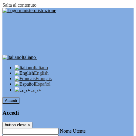
Salta al contenuto
Italiano
Italiano
English
Français
Español
عربى
Accedi
Accedi
button close
×
Nome Utente