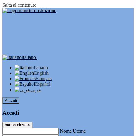
Salta al contenuto
Italiano
Italiano
English
Français
Español
عربى
Accedi
Accedi
button close
×
Nome Utente