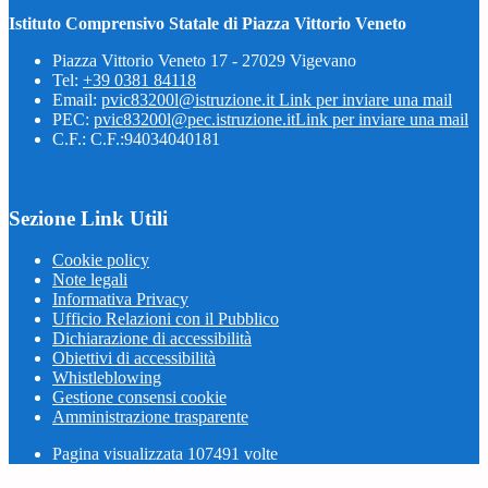
Istituto Comprensivo Statale di Piazza Vittorio Veneto
Piazza Vittorio Veneto 17 - 27029 Vigevano
Tel:
+39 0381 84118
Email:
pvic83200l@istruzione.it
Link per inviare una mail
PEC:
pvic83200l@pec.istruzione.it
Link per inviare una mail
C.F.: C.F.:94034040181
Sezione Link Utili
Cookie policy
Note legali
Informativa Privacy
Ufficio Relazioni con il Pubblico
Dichiarazione di accessibilità
Obiettivi di accessibilità
Whistleblowing
Gestione consensi cookie
Amministrazione trasparente
Pagina visualizzata
107491
volte