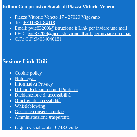
Istituto Comprensivo Statale di Piazza Vittorio Veneto
Piazza Vittorio Veneto 17 - 27029 Vigevano
Tel:
+39 0381 84118
Email:
pvic83200l@istruzione.it
Link per inviare una mail
PEC:
pvic83200l@pec.istruzione.it
Link per inviare una mail
C.F.: C.F.:94034040181
Sezione Link Utili
Cookie policy
Note legali
Informativa Privacy
Ufficio Relazioni con il Pubblico
Dichiarazione di accessibilità
Obiettivi di accessibilità
Whistleblowing
Gestione consensi cookie
Amministrazione trasparente
Pagina visualizzata
107432
volte