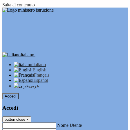
Salta al contenuto
Italiano
Italiano
English
Français
Español
عربى
Accedi
Accedi
button close
×
Nome Utente